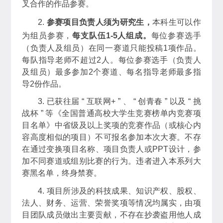
叉合作的作品参赛。
2.
参赛项目负责人须为研究生，
本科生可以作
为组员参赛，
每支队伍1-5人组成。
每位参赛选手
（负责人及组员）在同一赛道只能投稿1项作品。
每队指导老师不超过2人。每位参赛选手（负责人
及组员）最多参加2个赛道、每名指导老师最多指
导2份作品。
3. 已获往届 “ 互联网+ ” 、 “ 创青春 ” 以及 “ 挑
战杯 ” 等《全国普通高校大学生竞赛榜单内竞赛项
目名单》中省级及以上奖项的竞赛作品（或核心内
容高度相似的项目）不可报名参加本次大赛。不存
在通过变换项目名称、项目负责人或PPT设计，参
加不同赛道或组别比赛的行为。违者进入本系列大
赛黑名单，终身禁赛。
4. 项目所涉及的科技成果、知识产权、股权、
法人、财务、运营、荣誉奖项等情况均属实，由项
目团队成员做出主要贡献，不存在抄袭盗用他人成