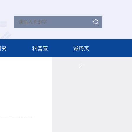
研究
科普宣
诚聘英
传
才