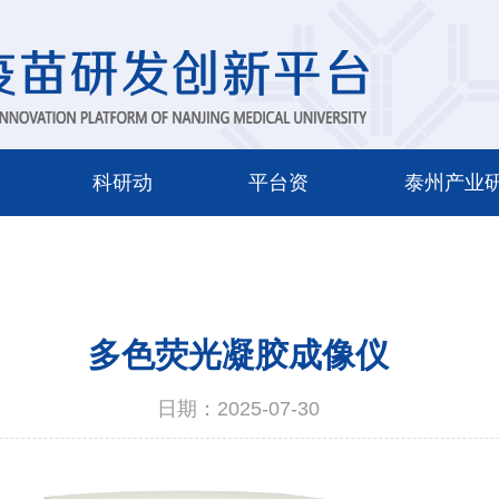
科研动
平台资
泰州产业
态
源
院
多色荧光凝胶成像仪
日期：2025-07-30